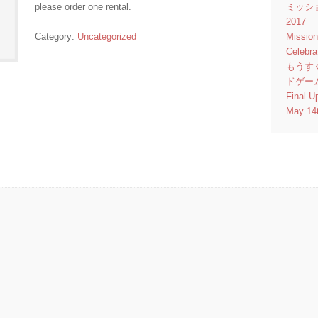
summer
please order one rental.
ミッシ
camp
2017
quantity
Category:
Uncategorized
Missio
Celebr
もうす
ドゲー
Final U
May 14