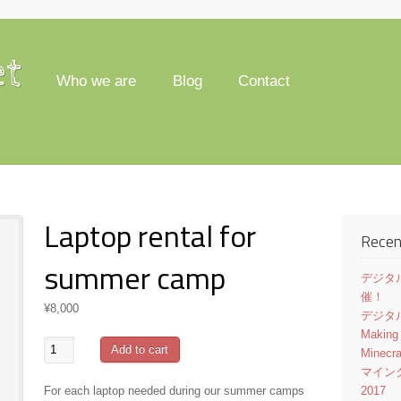
et
Who we are
Blog
Contact
Laptop rental for
Recen
summer camp
デジタル
催！
¥
8,000
デジタル
Making
Laptop
Add to cart
Minecr
rental
マイン
for
For each laptop needed during our summer camps
2017