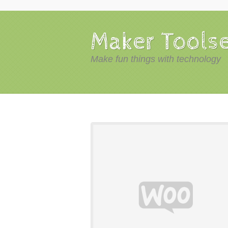
Maker Tools
Make fun things with technology