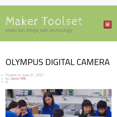
Maker Toolset
Make fun things with technology
OLYMPUS DIGITAL CAMERA
Posted on
June 27, 2017
by
Jason Wik
in